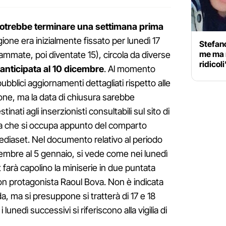
otrebbe terminare una settimana prima
tagione era inizialmente fissato per lunedì 17
Stefan
me ma n
mmate, poi diventate 15), circola da diverse
ridicoli
anticipata al 10 dicembre
. Al momento
bblici aggiornamenti dettagliati rispetto alle
one, ma la data di chiusura sarebbe
inati agli inserzionisti consultabili sul sito di
ria che si occupa appunto del comparto
i Mediaset. Nel documento relativo al periodo
icembre al 5 gennaio, si vede come nei lunedì
 farà capolino la miniserie in due puntata
con protagonista Raoul Bova. Non è indicata
a, ma si presuppone si tratterà di 17 e 18
lunedì successivi si riferiscono alla vigilia di