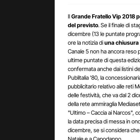
Il
Grande Fratello Vip 2018
p
del previsto
. Se il finale di s
dicembre (13 le puntate progra
ore la notizia di
una chiusura 
Canale 5 non ha ancora reso pu
ultime puntate di questa edizi
confermata anche dai listini dest
Publitalia '80, la concessiona
pubblicitario relativo alle ret
delle festività, che va dal 2 d
della rete ammiraglia Mediaset
"Ultimo – Caccia ai Narcos", 
la data precisa di messa in ond
dicembre, se si considera che i 
Natale e a Capodanno.