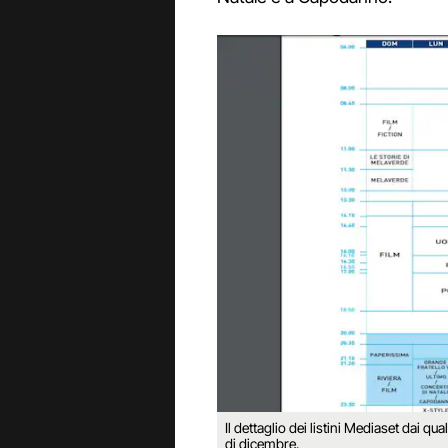
Il dettaglio dei listini Mediaset dai qu
di dicembre.