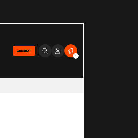
ABBONATI
2