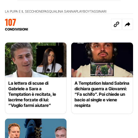
LA PUPA E IL SECCHIONE
PASQUALINA SANNA
PLAYBOY
TASSINARI
107
CONDIVISIONI
La lettera di scuse di
A Temptation Island Sabrina
Gabriele a Sara a
dichiara guerra a Giovanni:
Temptation è recitata, le
“Fa schifo”. Poi chiede un
lacrime forzate di lui:
bacio al single e viene
“Voglio farmi aiutare”
respinta