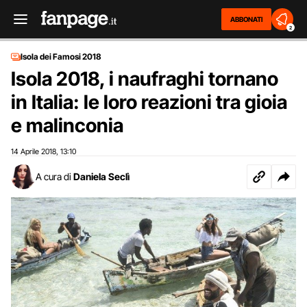
ABBONATI
2
Isola dei Famosi 2018
Isola 2018, i naufraghi tornano
in Italia: le loro reazioni tra gioia
e malinconia
14 Aprile 2018
13:10
,
A cura di
Daniela Seclì