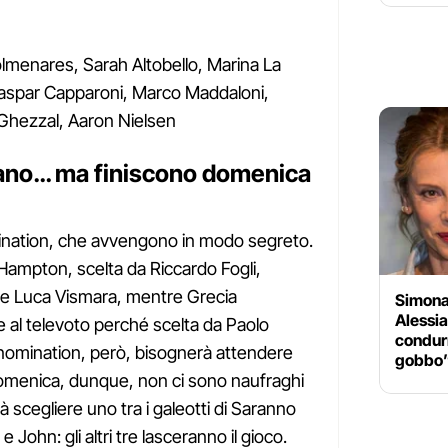
olmenares, Sarah Altobello, Marina La
spar Capparoni, Marco Maddaloni,
Ghezzal, Aaron Nielsen
iano… ma finiscono domenica
mination, che avvengono in modo segreto.
Hampton, scelta da Riccardo Fogli,
ic e Luca Vismara, mentre Grecia
Simona 
Alessi
al televoto perché scelta da Paolo
condurr
e nomination, però, bisognerà attendere
gobbo
 domenica, dunque, non ci sono naufraghi
rà scegliere uno tra i galeotti di Saranno
 e John: gli altri tre lasceranno il gioco.