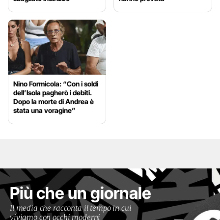
Nino Formicola: “Con i soldi
dell’Isola pagherò i debiti.
Dopo la morte di Andrea è
stata una voragine”
Più che un giornale
Il media che racconta il tempo in cui
viviamo con occhi moderni