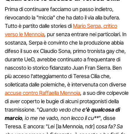
Prima di continuare facciamo un passo indietro,
rievocando la "miccia" che ha dato il via alla bufera.
Tutto è partito dalle stories di
Mario Serpa, critico
verso le Mennoia
, pur senza entrare nei particolari. In
sostanza, Serpa è convinto che la produzione abbia
difeso il suo ex Claudio Sona, primo tronista gay che,
durante UeD, avrebbe continuato a frequentare di
nascosto lo storico fidanzato Juan Fran Sierra. Ben
più acceso l'atteggiamento di Teresa Cilia che,
solleticata dalle polemiche, è intervenuta con diverse
accuse contro Raffaella Mennoia
, a suo dire colpevole
di aver coperto le bugie di alcuni protagonisti della
trasmissione. "
Quando vedo che
c’è qualcosa di
marcio
, io me ne vado, non lecco il cu**
", disse
Teresa. E ancora: "
Lei
[la Mennoia, ndr] c
osa fa? Sa