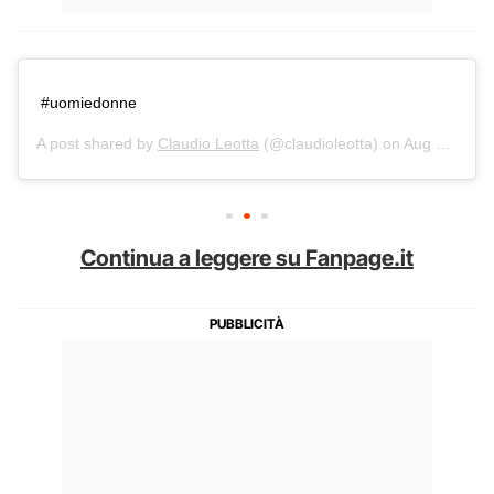
#uomiedonne
A post shared by
Claudio Leotta
(@claudioleotta) on
Aug 15, 2019 at 4:23am PDT
Continua a leggere su Fanpage.it