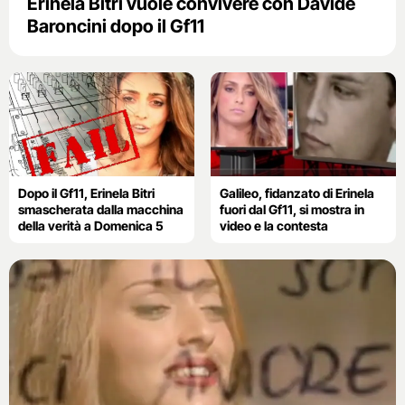
Erinela Bitri vuole convivere con Davide
Baroncini dopo il Gf11
Dopo il Gf11, Erinela Bitri
Galileo, fidanzato di Erinela
smascherata dalla macchina
fuori dal Gf11, si mostra in
della verità a Domenica 5
video e la contesta