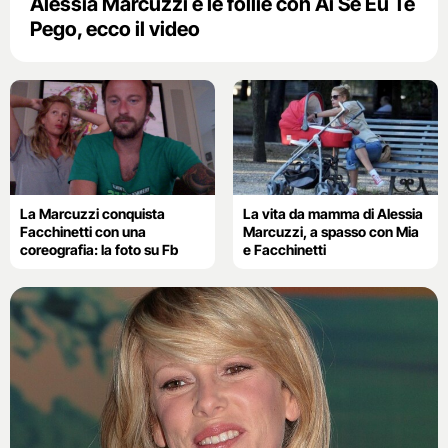
Alessia Marcuzzi e le follie con Ai Se Eu Te
Pego, ecco il video
La Marcuzzi conquista
La vita da mamma di Alessia
Facchinetti con una
Marcuzzi, a spasso con Mia
coreografia: la foto su Fb
e Facchinetti