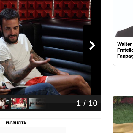
Walter
Fratell
Fanpag