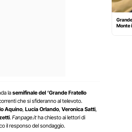
Grande 
Monte i
nda la
semifinale del ‘Grande Fratello
orrenti che si sfideranno al televoto.
lo Aquino
,
Lucia Orlando
,
Veronica Satti
,
etti
.
Fanpage.it
ha chiesto ai lettori di
o il responso del sondaggio.