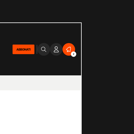
ABBONATI
2