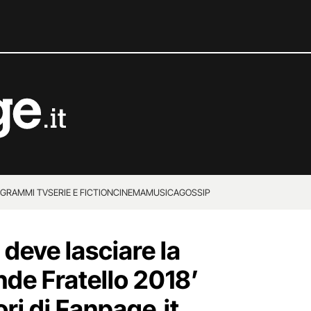
GRAMMI TV
SERIE E FICTION
CINEMA
MUSICA
GOSSIP
deve lasciare la
nde Fratello 2018’
ori di Fanpage.it