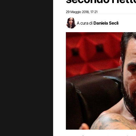
29 Maggio 2018
17:21
,
A cura di
Daniela Seclì