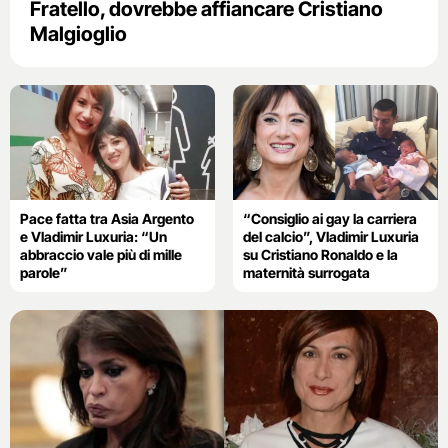
Fratello, dovrebbe affiancare Cristiano
Malgioglio
Pace fatta tra Asia Argento
“Consiglio ai gay la carriera
e Vladimir Luxuria: “Un
del calcio”, Vladimir Luxuria
abbraccio vale più di mille
su Cristiano Ronaldo e la
parole”
maternità surrogata