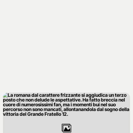
vita sentimentale? E’ sempre in cambiamento: nel 2010
ha vinto un concorso di Miss Lesbica Roma, ma le sue
preferenze sessuali non sono totalmente gay, ha avuto
una relazione con una donna per due anni ma che ha
amato anche uomini: attualmente è single per scelta da
un anno e mezzo. Cerca una persona che possa starle
accanto dandole protezione e che abbia, come lei, un
carattere forte e deciso tanto da tenerle testa.