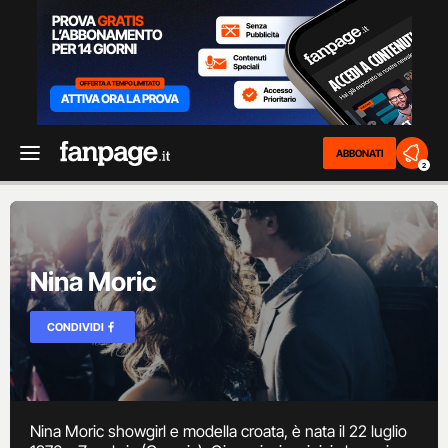
ABBONATI
2
Nina Moric
CONDIVIDI
Nina Moric showgirl e modella croata, è nata il 22 luglio