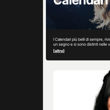
Calendari
I Calendari più belli di sempre, ri
un segno e si sono distinti nelle 
associate: Belen Rodriguez, Nina 
[altro]
Fanpage.