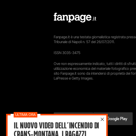
Fanpage.it è una testata giornalistica registrata presso
Tribunale di Napoli n. 57 del 26/07/2011.
ISSN 3035-3475
Ove non espressamente indicato, tutti i diritti di sfru
utilizzazione economica del materiale fotografico pre
sito Fanpage.it sono da intendersi di proprietà dei forn
LaPresse e Getty Images.
Il nuovo video dell’incendio di
Crans-Montana, i ragazzi