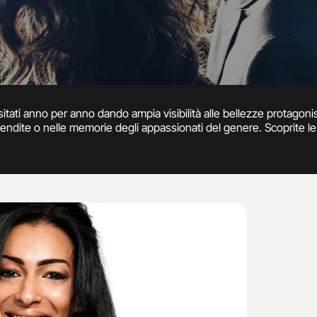
visitati anno per anno dando ampia visibilità alle bellezze protagon
vendite o nelle memorie degli appassionati del genere. Scoprite le 
Moric, Aida Yespica, Cristina Del Basso, e molte altre ancora nell