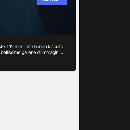
iste. I 12 mesi che hanno lasciato
bellissime gallerie di immagini
a sezione più bollente di Gossip