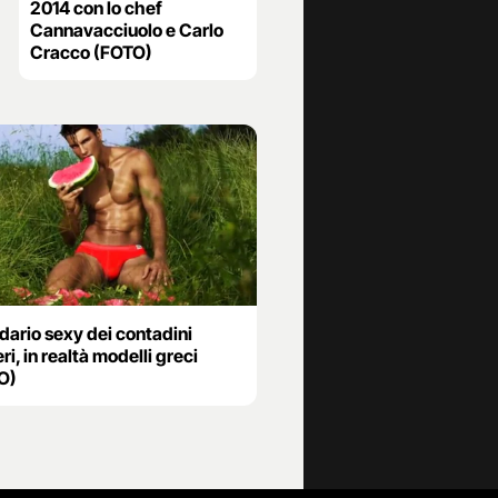
2014 con lo chef
Cannavacciuolo e Carlo
Cracco (FOTO)
dario sexy dei contadini
ri, in realtà modelli greci
O)