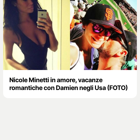
Nicole Minetti in amore, vacanze
romantiche con Damien negli Usa (FOTO)