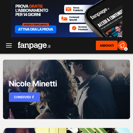
ABBONATI
2
Nicole Minetti
CONDIVIDI