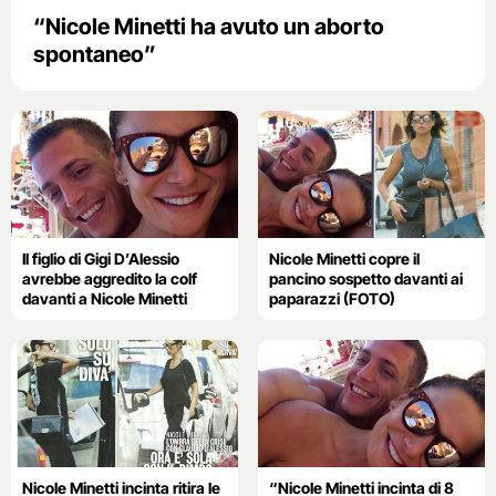
“Nicole Minetti ha avuto un aborto
spontaneo”
Il figlio di Gigi D’Alessio
Nicole Minetti copre il
avrebbe aggredito la colf
pancino sospetto davanti ai
davanti a Nicole Minetti
paparazzi (FOTO)
Nicole Minetti incinta ritira le
“Nicole Minetti incinta di 8