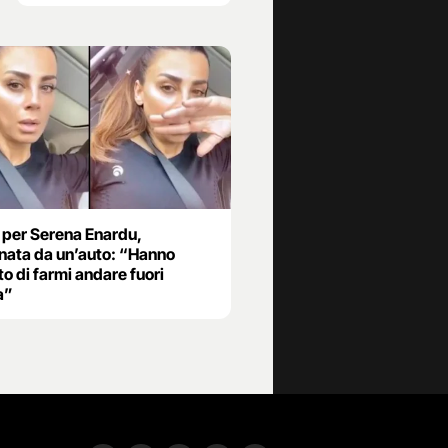
 per Serena Enardu,
nata da un’auto: “Hanno
o di farmi andare fuori
a”