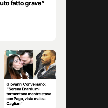
uto fatto grave”
Giovanni Conversano:
“Serena Enardu mi
tormentava mentre stava
con Pago, vista male a
Cagliari”