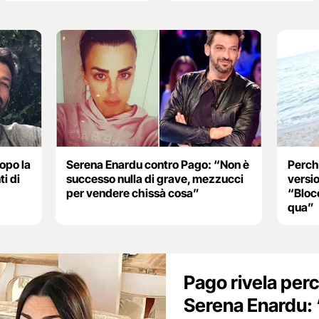
opo la
Serena Enardu contro Pago: “Non è
Perché
i di
successo nulla di grave, mezzucci
versi
per vendere chissà cosa”
“Blocc
qua”
Pago rivela perc
Serena Enardu: