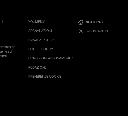
 il
YOUMEDIA
NOTIFICHE
SEGNALAZIONI
IMPOSTAZIONI
PRIVACY POLICY
ttamento ed
COOKIE POLICY
sente sul
itori,
CONDIZIONI ABBONAMENTO
REDAZIONE
PREFERENZE COOKIE