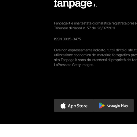
Fanpage.it è una testata giornalistica registrata presso
Tribunale di Napoli n. 57 del 26/07/2011.
ISSN 3035-3475
Ove non espressamente indicato, tutti i diritti di sfru
utilizzazione economica del materiale fotografico pre
sito Fanpage.it sono da intendersi di proprietà dei forn
LaPresse e Getty Images.