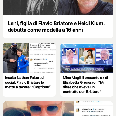
Leni, figlia di Flavio Briatore e Heidi Klum,
debutta come modella a 16 anni
Insulta Nathan Falco sui
Mino Magli, il presunto ex di
social, Flavio Briatore lo
Elisabetta Gregoraci: “Mi
mette a tacere: “Cog*ione”
disse che aveva un
contratto con Briatore”