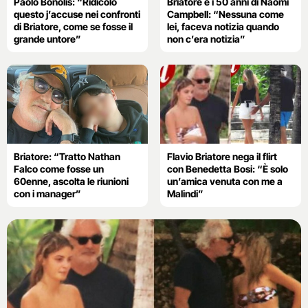
Paolo Bonolis: “Ridicolo
Briatore e i 50 anni di Naomi
questo j’accuse nei confronti
Campbell: “Nessuna come
di Briatore, come se fosse il
lei, faceva notizia quando
grande untore”
non c’era notizia”
Briatore: “Tratto Nathan
Flavio Briatore nega il flirt
Falco come fosse un
con Benedetta Bosi: “È solo
60enne, ascolta le riunioni
un’amica venuta con me a
con i manager”
Malindi”