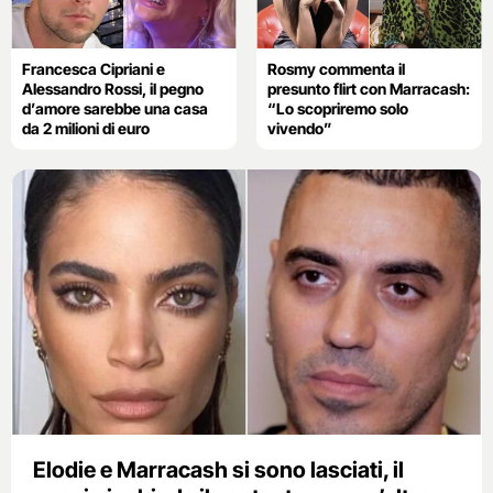
Francesca Cipriani e
Rosmy commenta il
Alessandro Rossi, il pegno
presunto flirt con Marracash:
d’amore sarebbe una casa
“Lo scopriremo solo
da 2 milioni di euro
vivendo”
Elodie e Marracash si sono lasciati, il