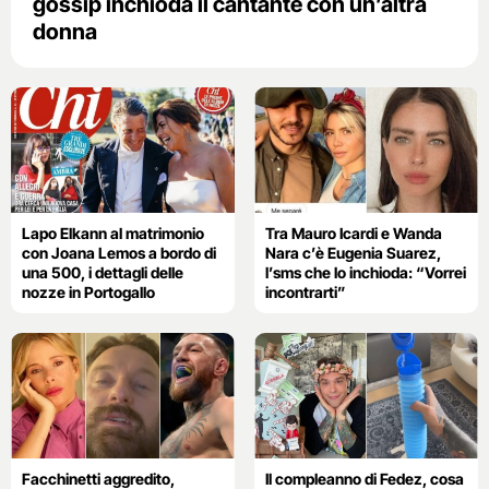
gossip inchioda il cantante con un’altra
donna
Lapo Elkann al matrimonio
Tra Mauro Icardi e Wanda
con Joana Lemos a bordo di
Nara c’è Eugenia Suarez,
una 500, i dettagli delle
l’sms che lo inchioda: “Vorrei
nozze in Portogallo
incontrarti”
Facchinetti aggredito,
Il compleanno di Fedez, cosa