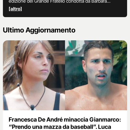
edizione del Grande Fratello condotta da Barbara
D’Urso. A supportarla ci saranno Cristiano Malgioglio e
[altro]
Iva Zanicchi nel ruolo di opinionisti.
Ultimo Aggiornamento
Francesca De André minaccia Gianmarco:
“Prendo una mazza da baseball”. Luca