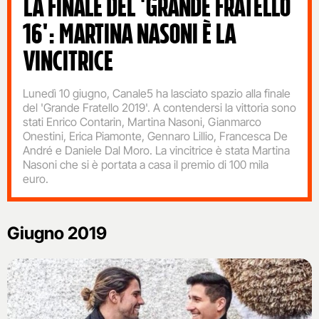
LA FINALE DEL 'GRANDE FRATELLO
16': MARTINA NASONI È LA
VINCITRICE
Lunedì 10 giugno, Canale5 ha lasciato spazio alla finale
del 'Grande Fratello 2019'. A contendersi la vittoria sono
stati Enrico Contarin, Martina Nasoni, Gianmarco
Onestini, Erica Piamonte, Gennaro Lillio, Francesca De
André e Daniele Dal Moro. La vincitrice è stata Martina
Nasoni che si è portata a casa il premio di 100 mila
euro.
Giugno 2019